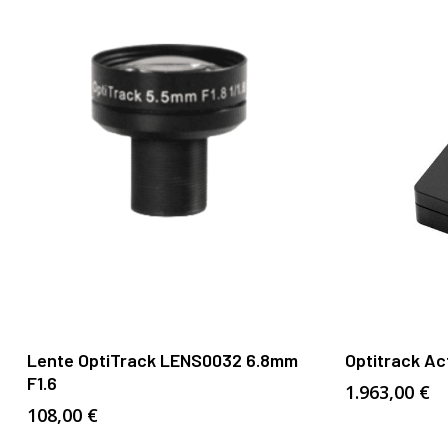
Añadir Al Carrito
Lente OptiTrack LENS0032 6.8mm
Optitrack Ac
F1.6
1.963,00
€
108,00
€