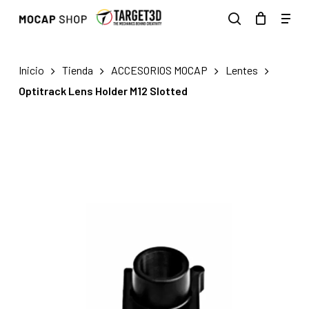
Skip
Men
to
search
main
content
Inicio
Tienda
ACCESORIOS MOCAP
Lentes
Optitrack Lens Holder M12 Slotted