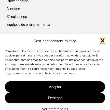
biomecánica
guantes
simuladores
equipos de entrenamiento
Gestionar consentimiento
LEGAL
Aviso legal
Para ofrecer las mejores experiencias, utilizamos tecnologías como las
cookies para almacenar y/o acceder a la información del dispositivo. El
Política de privacidad
consentimiento de estas tecnologías nos permitirá procesar datos como
el comportamiento de navegación o las identificaciones únicas en este
Condiciones de uso
sitio. No consentir o retirar el consentimiento, puede afectar
Política de cookies
negativamente a ciertas características y funciones.
Política de devolución
Aceptar
Denegar
© 2024 TARGET3D MOCAP SHOP
Ver preferencias