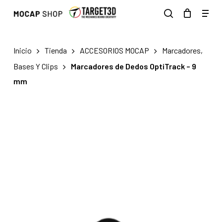
Skip
Men
to
search
main
content
Inicio
Tienda
ACCESORIOS MOCAP
Marcadores,
Bases Y Clips
Marcadores de Dedos OptiTrack – 9
mm