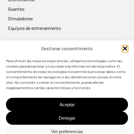
guantes
simuladores
equipos de entrenamiento
Gestionar consentimiento
LEGAL
Aviso legal
Para ofrecer las mejores experiencias, utilizamos tecnologías como las
cookies para almacenar y/o acceder a la información del dispositivo. El
Política de privacidad
consentimiento de estas tecnologías nos permitirá procesar datos como
el comportamiento de navegación o las identificaciones únicas en este
Condiciones de uso
sitio. No consentir o retirar el consentimiento, puede afectar
Política de cookies
negativamente a ciertas características y funciones.
Política de devolución
Aceptar
Denegar
© 2024 TARGET3D MOCAP SHOP
Ver preferencias