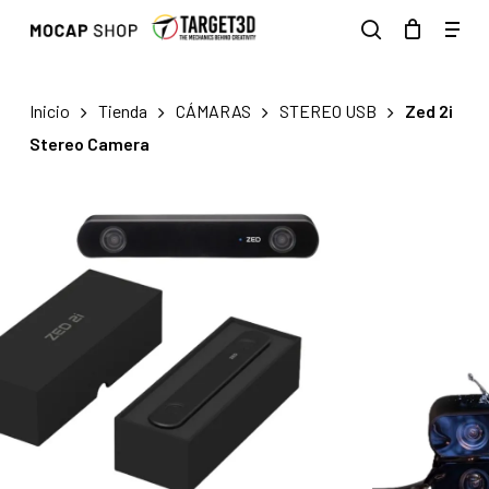
Skip
Men
to
search
main
content
Inicio
Tienda
CÁMARAS
STEREO USB
Zed 2i
Stereo Camera