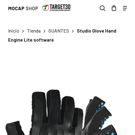
Skip
Men
to
search
main
content
Inicio
Tienda
GUANTES
Studio Glove Hand
Engine Lite software