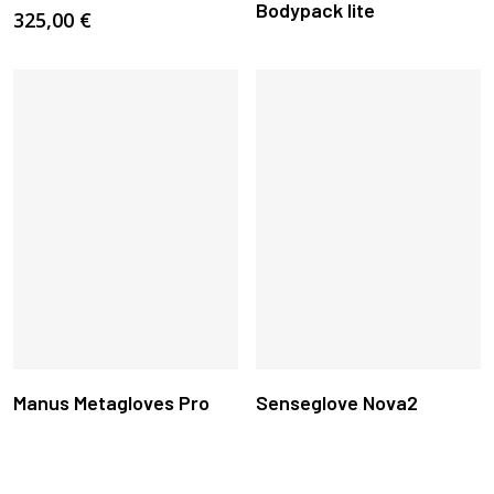
Bodypack lite
tiene
325,00
€
múltiples
variantes.
Las
opciones
se
pueden
elegir
en
la
página
de
producto
Leer Más
Leer Más
Manus Metagloves Pro
Senseglove Nova2