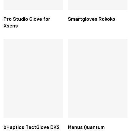
Leer Más
Leer Más
Pro Studio Glove for
Smartgloves Rokoko
Xsens
Este
Seleccionar Opciones
Leer Más
bHaptics TactGlove DK2
Manus Quantum
producto