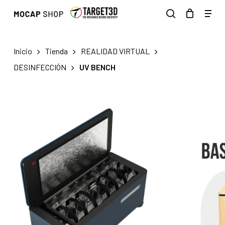
Skip
Men
to
search
main
content
Inicio
Tienda
REALIDAD VIRTUAL
DESINFECCIÓN
UV BENCH