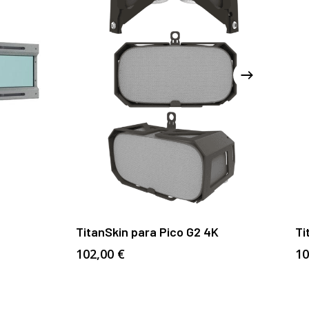
Añadir Al Carrito
TitanSkin para Pico G2 4K
Ti
102,00
€
10