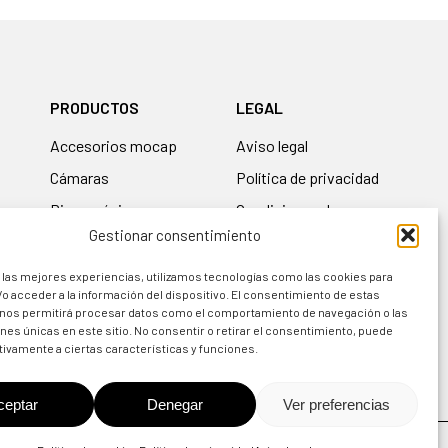
PRODUCTOS
LEGAL
accesorios mocap
Aviso legal
cámaras
Política de privacidad
biomecánica
Condiciones de uso
Gestionar consentimiento
guantes
Política de cookies
simuladores
Política de devolución
 las mejores experiencias, utilizamos tecnologías como las cookies para
o acceder a la información del dispositivo. El consentimiento de estas
equipos de
 nos permitirá procesar datos como el comportamiento de navegación o las
entrenamiento
ones únicas en este sitio. No consentir o retirar el consentimiento, puede
tivamente a ciertas características y funciones.
ceptar
Denegar
Ver preferencias