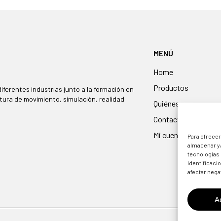
MENÚ
Home
Productos
iferentes industrias junto a la formación en
tura de movimiento, simulación, realidad
Quiénes somos
Contacto
Mi cuenta
Para ofrecer
almacenar y/
tecnologías
identificaci
afectar nega
A