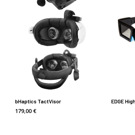
Añadir Al Carrito
bHaptics TactVisor
EDGE High
179,00
€