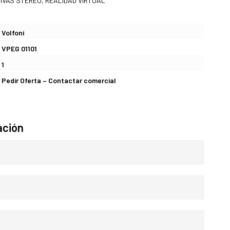
IVAS STEREO
,
REALIDAD VIRTUAL
Volfoni
VPEG 01101
1
Pedir Oferta – Contactar comercial
ación