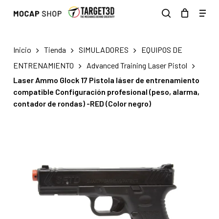
Skip
Men
to
search
main
content
Inicio
Tienda
SIMULADORES
EQUIPOS DE
ENTRENAMIENTO
Advanced Training Laser Pistol
Laser Ammo Glock 17 Pistola láser de entrenamiento
compatible Configuración profesional (peso, alarma,
contador de rondas) -RED (Color negro)