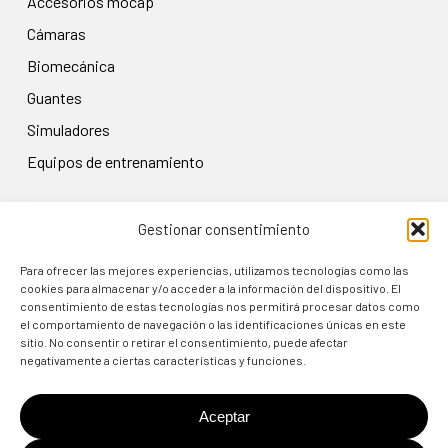
accesorios mocap
cámaras
biomecánica
guantes
simuladores
equipos de entrenamiento
Gestionar consentimiento
LEGAL
Aviso legal
Para ofrecer las mejores experiencias, utilizamos tecnologías como las
cookies para almacenar y/o acceder a la información del dispositivo. El
Política de privacidad
consentimiento de estas tecnologías nos permitirá procesar datos como
el comportamiento de navegación o las identificaciones únicas en este
Condiciones de uso
sitio. No consentir o retirar el consentimiento, puede afectar
Política de cookies
negativamente a ciertas características y funciones.
Política de devolución
Aceptar