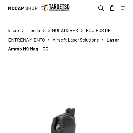
Skip
Men
to
search
main
content
Inicio
Tienda
SIMULADORES
EQUIPOS DE
ENTRENAMIENTO
Airsoft Laser Solutions
Laser
Ammo M9 Mag – GG