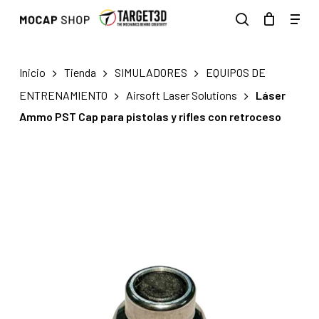
Skip
Men
to
search
main
content
Inicio
Tienda
SIMULADORES
EQUIPOS DE
ENTRENAMIENTO
Airsoft Laser Solutions
Láser
Ammo PST Cap para pistolas y rifles con retroceso