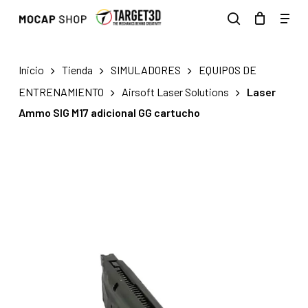
Skip
Men
to
search
main
content
Inicio
Tienda
SIMULADORES
EQUIPOS DE
ENTRENAMIENTO
Airsoft Laser Solutions
Laser
Ammo SIG M17 adicional GG cartucho