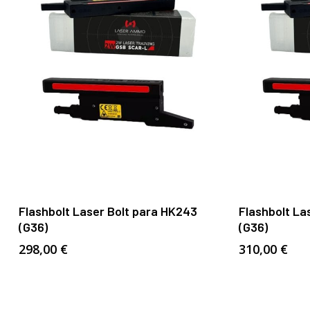
Añadir Al Carrito
Flashbolt Laser Bolt para HK243
Flashbolt La
(G36)
(G36)
298,00
€
310,00
€