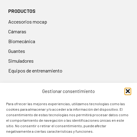
PRODUCTOS
accesorios mocap
cámaras
biomecánica
guantes
simuladores
equipos de entrenamiento
Gestionar consentimiento
LEGAL
Aviso legal
Para ofrecer las mejores experiencias, utilizamos tecnologías como las
cookies para almacenar y/o acceder a la información del dispositivo. El
Política de privacidad
consentimiento de estas tecnologías nos permitirá procesar datos como
el comportamiento de navegación o las identificaciones únicas en este
Condiciones de uso
sitio. No consentir o retirar el consentimiento, puede afectar
Política de cookies
negativamente a ciertas características y funciones.