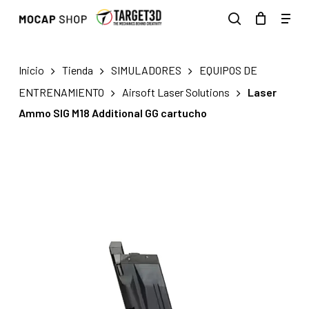
Skip
Men
to
search
main
content
Inicio
Tienda
SIMULADORES
EQUIPOS DE
ENTRENAMIENTO
Airsoft Laser Solutions
Laser
Ammo SIG M18 Additional GG cartucho