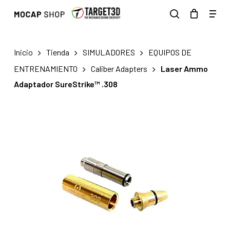
Skip
Men
to
search
main
content
Inicio
Tienda
SIMULADORES
EQUIPOS DE
ENTRENAMIENTO
Caliber Adapters
Laser Ammo
Adaptador SureStrike™ .308