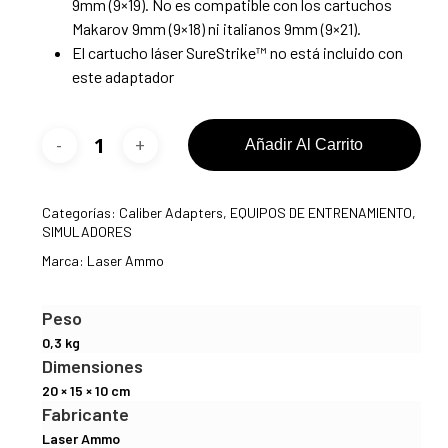
9mm (9×19). No es compatible con los cartuchos
Makarov 9mm (9×18) ni italianos 9mm (9×21).
El cartucho láser SureStrike™ no está incluido con
este adaptador
Añadir Al Carrito
Categorías:
Caliber Adapters
,
EQUIPOS DE ENTRENAMIENTO
,
SIMULADORES
Marca:
Laser Ammo
Peso
0,3 kg
Dimensiones
20 × 15 × 10 cm
Fabricante
Laser Ammo