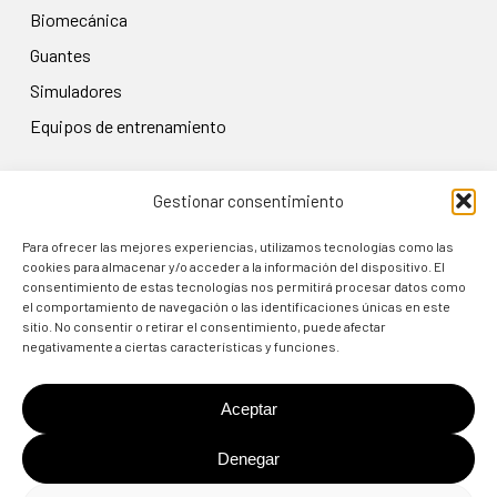
biomecánica
guantes
simuladores
equipos de entrenamiento
Gestionar consentimiento
LEGAL
Aviso legal
Para ofrecer las mejores experiencias, utilizamos tecnologías como las
cookies para almacenar y/o acceder a la información del dispositivo. El
Política de privacidad
consentimiento de estas tecnologías nos permitirá procesar datos como
el comportamiento de navegación o las identificaciones únicas en este
Condiciones de uso
sitio. No consentir o retirar el consentimiento, puede afectar
Política de cookies
negativamente a ciertas características y funciones.
Política de devolución
Aceptar
Denegar