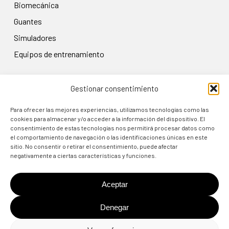
biomecánica
guantes
simuladores
equipos de entrenamiento
Gestionar consentimiento
LEGAL
Aviso legal
Para ofrecer las mejores experiencias, utilizamos tecnologías como las
cookies para almacenar y/o acceder a la información del dispositivo. El
Política de privacidad
consentimiento de estas tecnologías nos permitirá procesar datos como
el comportamiento de navegación o las identificaciones únicas en este
Condiciones de uso
sitio. No consentir o retirar el consentimiento, puede afectar
Política de cookies
negativamente a ciertas características y funciones.
Política de devolución
Aceptar
Denegar
© 2024 TARGET3D MOCAP SHOP