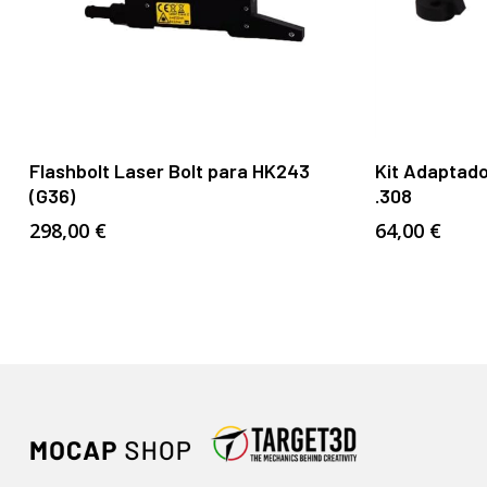
Añadir Al Carrito
Flashbolt Laser Bolt para HK243
Kit Adaptad
(G36)
.308
298,00
€
64,00
€