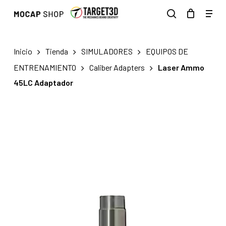
Skip
Men
to
search
main
content
Inicio
Tienda
SIMULADORES
EQUIPOS DE
ENTRENAMIENTO
Caliber Adapters
Laser Ammo
45LC Adaptador