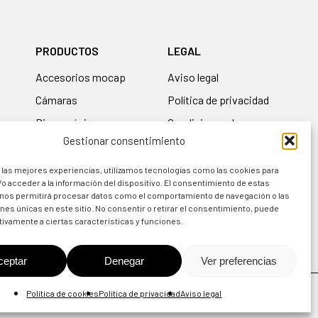
PRODUCTOS
LEGAL
accesorios mocap
Aviso legal
cámaras
Política de privacidad
biomecánica
Condiciones de uso
Gestionar consentimiento
guantes
Política de cookies
simuladores
Política de devolución
 las mejores experiencias, utilizamos tecnologías como las cookies para
o acceder a la información del dispositivo. El consentimiento de estas
equipos de
 nos permitirá procesar datos como el comportamiento de navegación o las
entrenamiento
ones únicas en este sitio. No consentir o retirar el consentimiento, puede
tivamente a ciertas características y funciones.
ceptar
Denegar
Ver preferencias
Política de cookies
Política de privacidad
Aviso legal
x-
facebook
linkedin
instagram
twitter