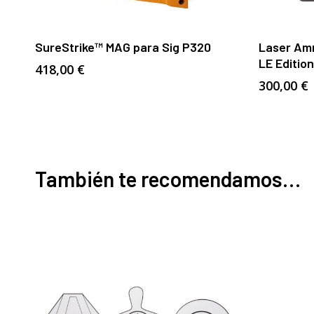
Añadir Al Carrito
SureStrike™ MAG para Sig P320
Laser Amm
LE Edition
418,00
€
300,00
€
También te recomendamos…