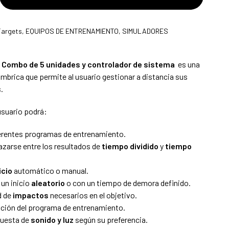
Targets
,
EQUIPOS DE ENTRENAMIENTO
,
SIMULADORES
Combo de 5 unidades y controlador de sistema
es una
ámbrica que permite al usuario gestionar a distancia sus
.
usuario podrá:
ferentes programas de entrenamiento.
lazarse entre los resultados de
tiempo dividido
y
tiempo
icio
automático o manual.
 un inicio
aleatorio
o con un tiempo de demora definido.
d de
impactos
necesarios en el objetivo.
ación del programa de entrenamiento.
puesta de
sonido y luz
según su preferencia.