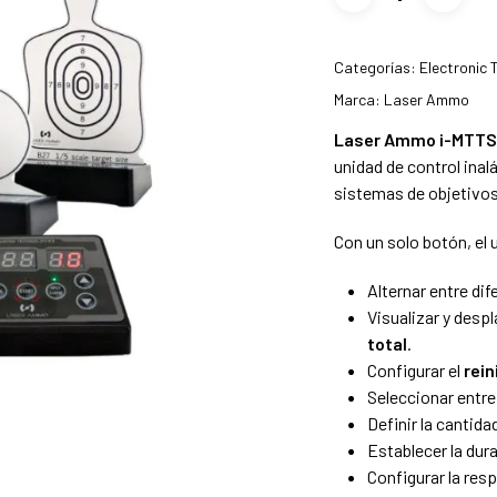
Categorías:
Electronic 
Marca:
Laser Ammo
Laser Ammo i-MTTS 
unidad de control inal
sistemas de objetivos
Con un solo botón, el 
Alternar entre di
Visualizar y desp
total
.
Configurar el
rein
Seleccionar entre
Definir la cantida
Establecer la dur
Configurar la res