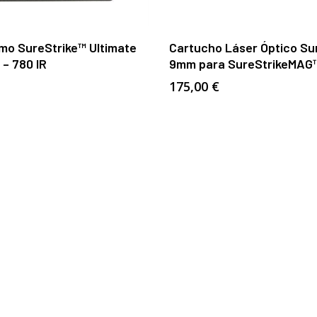
Añadir Al Carrito
Añadir Al Carrito
o SureStrike™ Ultimate
Cartucho Láser Óptico Su
 – 780 IR
9mm para SureStrikeMAG™
175,00
€