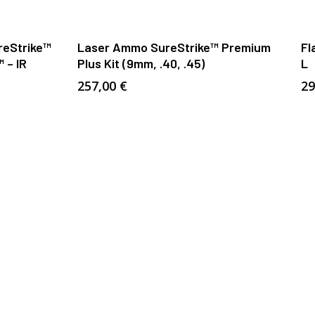
Añadir Al Carrito
reStrike™
Laser Ammo SureStrike™ Premium
Fl
 – IR
Plus Kit (9mm, .40, .45)
L
257,00
€
29