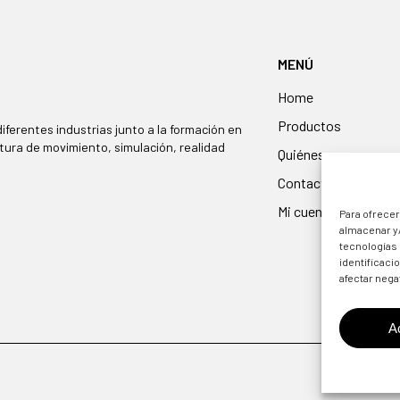
MENÚ
Home
Productos
iferentes industrias junto a la formación en
tura de movimiento, simulación, realidad
Quiénes somos
Contacto
Mi cuenta
Para ofrecer
almacenar y/
tecnologías
identificaci
afectar nega
A