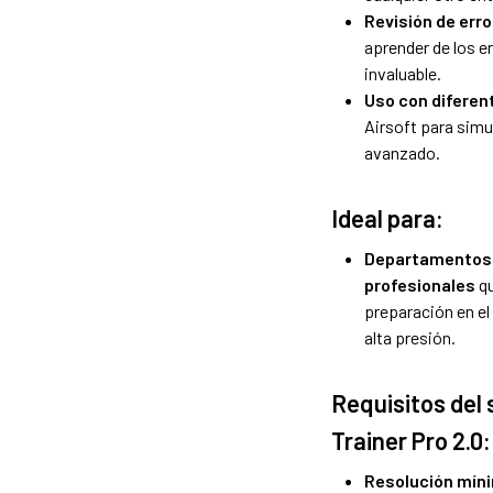
Revisión de err
aprender de los e
invaluable.
Uso con diferen
Airsoft para simu
avanzado.
Ideal para:
Departamentos d
profesionales
qu
preparación en el
alta presión.
Requisitos del
Trainer Pro 2.0:
Resolución míni