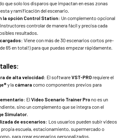
do que solo los disparos que impactan en esas zonas
uesta y ramificación del escenario.
n la opción Control Station
: Un complemento opcional
 instructores controlar de manera fácil y precisa cada
osibles resultados.
-cargados
: Viene con más de 30 escenarios cortos pre-
 de 65 en total!) para que puedas empezar rápidamente.
talles:
ra de alta velocidad
: El software
VST-PRO
requiere el
ge®
y la
cámara
como componentes previos para
lementario
: El
Video Scenario Trainer Pro
no es un
ndiente, sino un complemento que se integra con el
e Simulator
.
lizada de escenarios
: Los usuarios pueden subir videos
u propia escuela, estacionamiento, supermercado o
torno, para crear escenarios personalizados.