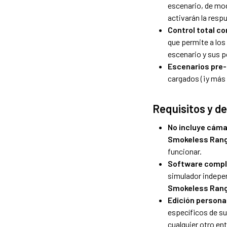
escenario, de mo
activarán la resp
Control total co
que permite a los
escenario y sus p
Escenarios pre
cargados (¡y más
Requisitos y de
No incluye cáma
Smokeless Ran
funcionar.
Software comp
simulador indepe
Smokeless Rang
Edición persona
específicos de s
cualquier otro en