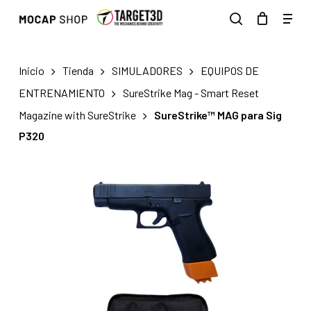
Skip
Men
to
search
main
content
Inicio
Tienda
SIMULADORES
EQUIPOS DE
ENTRENAMIENTO
SureStrike Mag - Smart Reset
Magazine with SureStrike
SureStrike™ MAG para Sig
P320