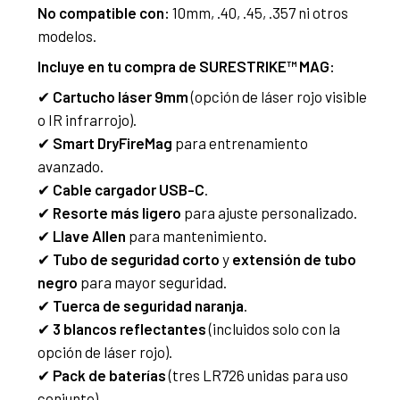
No compatible con:
10mm, .40, .45, .357 ni otros
modelos.
Incluye en tu compra de SURESTRIKE™ MAG:
✔
Cartucho láser 9mm
(opción de láser rojo visible
o IR infrarrojo).
✔
Smart DryFireMag
para entrenamiento
avanzado.
✔
Cable cargador USB-C
.
✔
Resorte más ligero
para ajuste personalizado.
✔
Llave Allen
para mantenimiento.
✔
Tubo de seguridad corto
y
extensión de tubo
negro
para mayor seguridad.
✔
Tuerca de seguridad naranja
.
✔
3 blancos reflectantes
(incluidos solo con la
opción de láser rojo).
✔
Pack de baterías
(tres LR726 unidas para uso
conjunto).