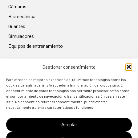
cámaras
biomecánica
guantes
simuladores
equipos de entrenamiento
Gestionar consentimiento
LEGAL
Aviso legal
Para ofrecer las mejores experiencias, utilizamos tecnologías como las
cookies para almacenar y/o acceder a la información del dispositivo. El
Política de privacidad
consentimiento de estas tecnologías nos permitirá procesar datos como
el comportamiento de navegación o las identificaciones únicas en este
Condiciones de uso
sitio. No consentir o retirar el consentimiento, puede afectar
Política de cookies
negativamente a ciertas características y funciones.
Política de devolución
Aceptar