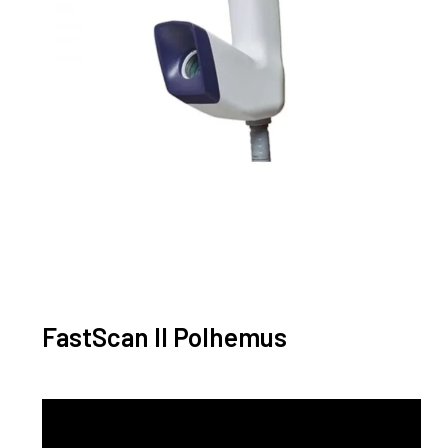
FastScan II Polhemus
Reproductor
de