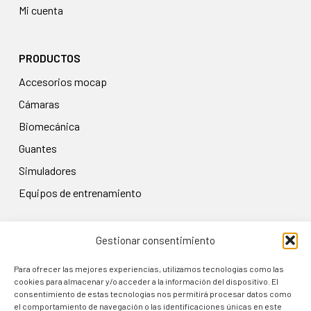
Mi cuenta
PRODUCTOS
accesorios mocap
cámaras
biomecánica
guantes
simuladores
equipos de entrenamiento
Gestionar consentimiento
LEGAL
Aviso legal
Para ofrecer las mejores experiencias, utilizamos tecnologías como las
cookies para almacenar y/o acceder a la información del dispositivo. El
Política de privacidad
consentimiento de estas tecnologías nos permitirá procesar datos como
el comportamiento de navegación o las identificaciones únicas en este
Condiciones de uso