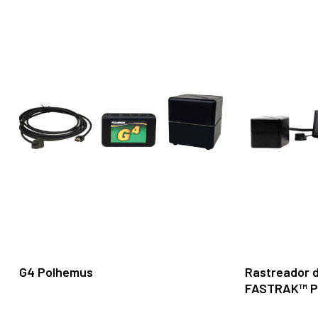
Leer Más
G4 Polhemus
Rastreador 
FASTRAK™ P