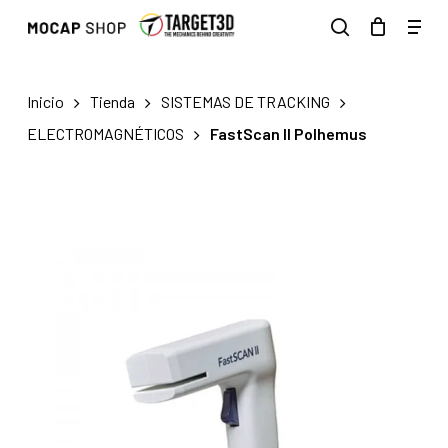
Skip
Men
to
search
main
content
Inicio
Tienda
SISTEMAS DE TRACKING
ELECTROMAGNÉTICOS
FastScan II Polhemus