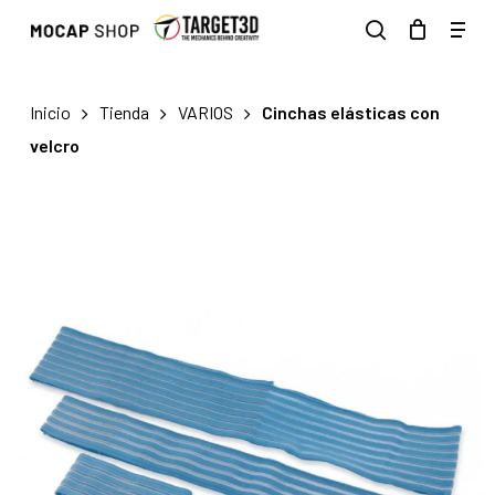
Skip
Men
to
search
main
content
Inicio
Tienda
VARIOS
Cinchas elásticas con
velcro