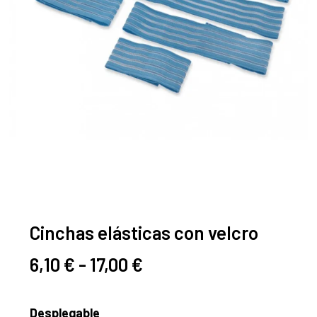
Cinchas elásticas con velcro
Rango
6,10
€
-
17,00
€
de
precios:
Desplegable