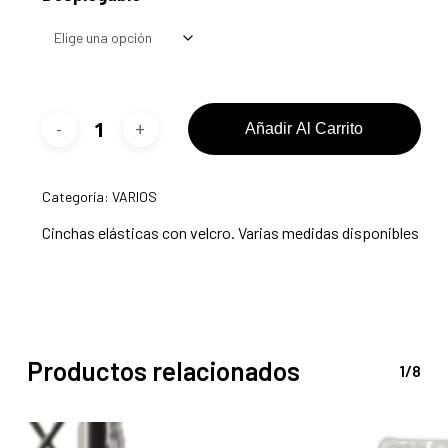
desde
6,10 €
hasta
17,00 €
Añadir Al Carrito
Categoría:
VARIOS
Cinchas elásticas con velcro. Varias medidas disponibles
Productos relacionados
1/8