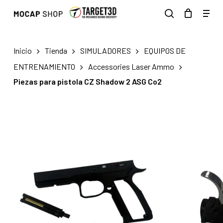
Skip
Men
to
search
main
content
Inicio
Tienda
SIMULADORES
EQUIPOS DE
ENTRENAMIENTO
Accessories Laser Ammo
Piezas para pistola CZ Shadow 2 ASG Co2