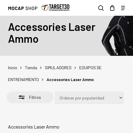
Skip
Men
to
Close
search
main
Filters
Accessories Laser
content
Ammo
Inicio
Tienda
SIMULADORES
EQUIPOS DE
ENTRENAMIENTO
Accessories Laser Ammo
Filtros
Accessories Laser Ammo