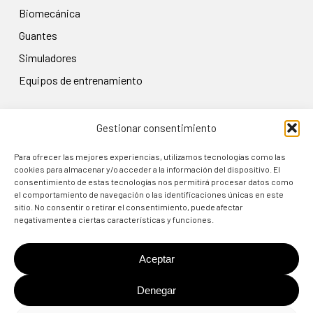
biomecánica
guantes
simuladores
equipos de entrenamiento
Gestionar consentimiento
LEGAL
Aviso legal
Para ofrecer las mejores experiencias, utilizamos tecnologías como las
cookies para almacenar y/o acceder a la información del dispositivo. El
Política de privacidad
consentimiento de estas tecnologías nos permitirá procesar datos como
el comportamiento de navegación o las identificaciones únicas en este
Condiciones de uso
sitio. No consentir o retirar el consentimiento, puede afectar
Política de cookies
negativamente a ciertas características y funciones.
Política de devolución
Aceptar
Denegar