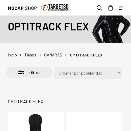
Skip
Men
to
Close
search
main
Filters
OPTITRACK FLEX
content
Inicio
Tienda
CÁMARAS
OPTITRACK FLEX
Filtros
OPTITRACK FLEX